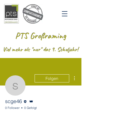
PTS Großraming
Viel mehr als "nur" das 9. Schuljahr!
Weitere Optionen
Folgen
scge46
Editor
Administrator
scge46
0 Follower
0 Gefolgt