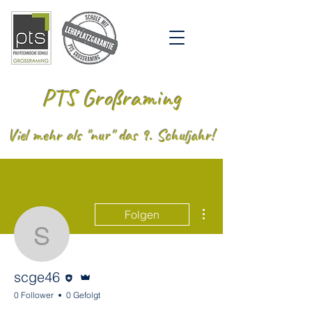
PTS Großraming
Viel mehr als "nur" das 9. Schuljahr!
Weitere Optionen
Folgen
scge46
Editor
Administrator
scge46
0 Follower
0 Gefolgt