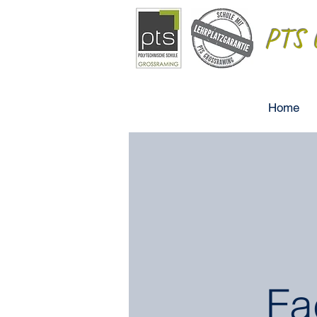
PTS G
Home
Fa