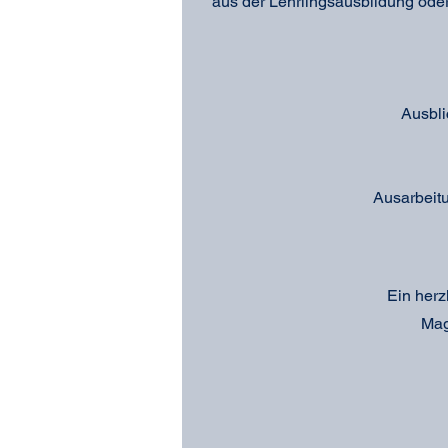
aus der Lehrlingsausbildung oder
Ausbli
Ausarbeit
​Ein her
Mag