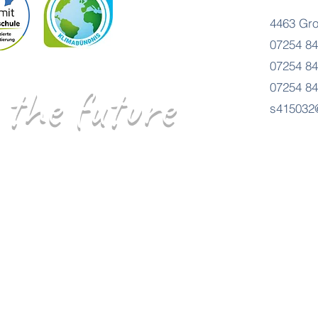
4463 Gro
07254 84
07254 84
 the future
07254 84
s415032@