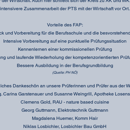
 der Wirtschaft. Auch hier schließt sich der Kreis zu AK und WK
intensivere Zusammenarbeit der PTS mit der Wirtschaft vor Ort.
Vorteile des FAP:
ck und Vorbereitung für die Berufsschule und die besvorstehe
Intensive Vorbereitung auf eine punktuelle Prüfungssituation
Kennenlernen einer kommissionellen Prüfung
ung und laufende Wiederholung der kompetenzorientierten Prüf
Bessere Ausbildung in der Berufsgrundbildung
(Quelle: PH NÖ)
zliches Dankeschön an unsere Prüferinnen und Prüfer aus der Wi
. Carina Garstenauer und Susanne Weingrill, Apotheke Losens
Clemens Gold, RAU - nature based cuisine
Georg Guttmann, Elektrotechnik Guttmann
Magdalena Huemer, Komm Hair
Niklas Losbichler, Losbichler Bau GmbH