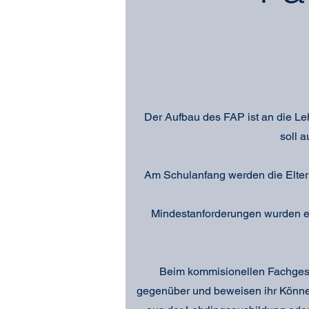
Der Aufbau des FAP ist an die L
soll 
Am Schulanfang werden die Eltern
Mindestanforderungen wurden e
Beim kommisionellen Fachgesp
gegenüber und beweisen ihr Können.