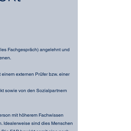
lles Fachgespräch) angelehnt und
ienen.
 einem externen Prüfer bzw. einer
t sowie von den Sozialpartnern
Person mit höherem Fachwissen
h. Idealerweise sind dies Menschen