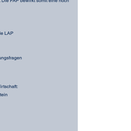
. Die FAP bewirkt somit eine noch
nde LAP
ungsfragen
rtschaft:
tein