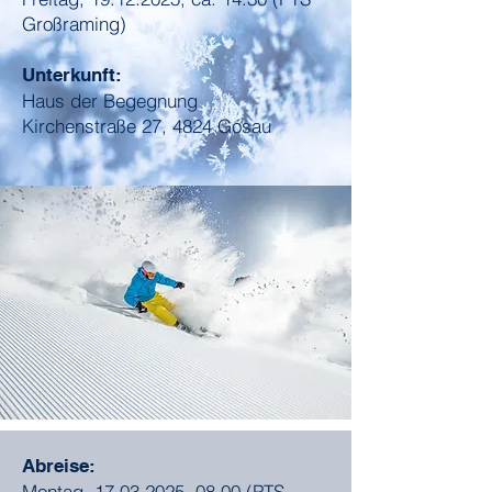
Großraming)
Unterkunft:
Haus der Begegnung
Kirchenstraße 27, 4824 Gosau
Abreise:
Montag,
17.03.2025
, 08.00 (PTS