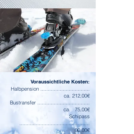
Voraussichtliche Kosten:
Halbpension .................................
ca. 212,00€
Bustransfer ...................................
ca. 75,00€
Schipass
...............................................
00,00€