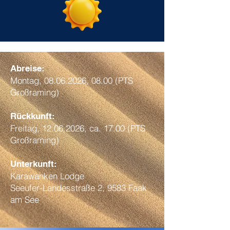
Abreise:
Montag,
08.06.2026
, 08.00 (PTS
Großraming)
Rückkunft:
Freitag,
12.06.2026
, ca. 17.00 (PTS
Großraming)
Unterkunft:
Karawanken Lodge
Seeufer-Landesstraße 2, 9583 Faak
am See