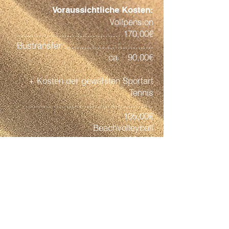
Voraussichtliche Kosten:
Vollpension
......................................... 170,00€
Bustransfer ...................................
ca. 90,00€
+ Kosten der gewählten Sportart
Tennis
..................................................
105,00€
Beachvolleyball
.................................. 105,00€
Mix Tennis/Beachvolleyball
................. 120,00€
Surfen
.................................................
195,00€
Segeln
.................................................