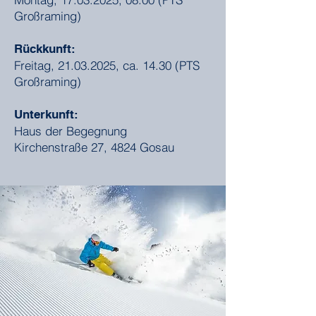
Großraming)
Rückkunft:
Freitag,
21.03.2025
, ca. 14.30 (PTS
Großraming)
Unterkunft:
Haus der Begegnung
Kirchenstraße 27, 4824 Gosau