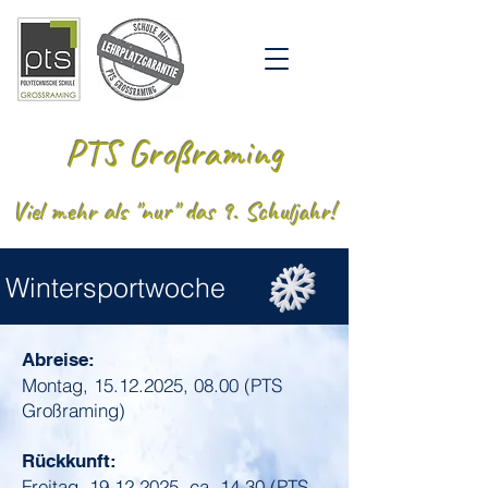
PTS Großraming
Viel mehr als "nur" das 9. Schuljahr!
Wintersportwoche
Abreise:
Montag,
15.12.2025
, 08.00 (PTS
Großraming)
Rückkunft:
Freitag,
19.12.2025
, ca. 14.30 (PTS