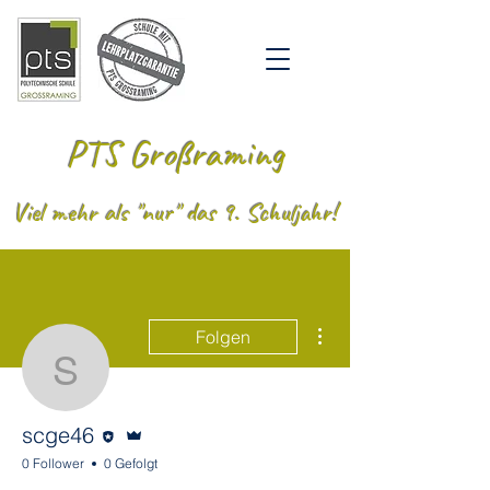
PTS Großraming
Viel mehr als "nur" das 9. Schuljahr!
Weitere Optionen
Folgen
scge46
Editor
Administrator
scge46
0 Follower
0 Gefolgt