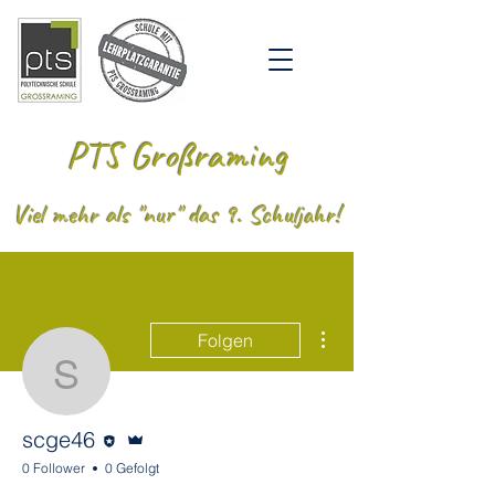
PTS Großraming
Viel mehr als "nur" das 9. Schuljahr!
Weitere Optionen
Folgen
scge46
Editor
Administrator
scge46
0 Follower
0 Gefolgt