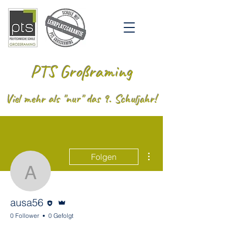
PTS Großraming
Viel mehr als "nur" das 9. Schuljahr!
Weitere Optionen
Folgen
ausa56
Editor
Administrator
ausa56
0 Follower
0 Gefolgt